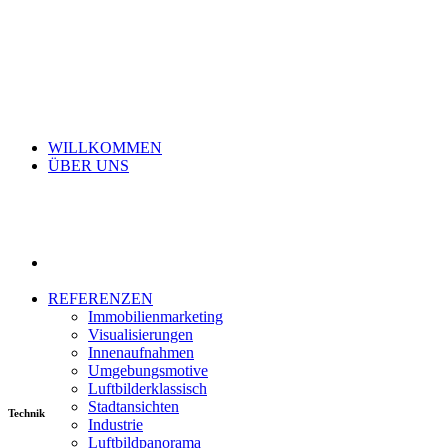
WILLKOMMEN
ÜBER UNS
REFERENZEN
Immobilienmarketing
Visualisierungen
Innenaufnahmen
Umgebungsmotive
Luftbilderklassisch
Stadtansichten
T
e
c
h
n
i
k
Industrie
Luftbildpanorama